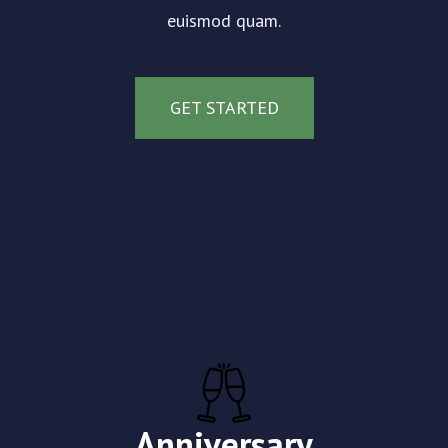
euismod quam.
GET STARTED
Anniversary