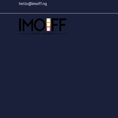
Skip
hello@imoiff.ng
to
content