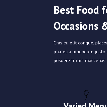
Best Food f
Occasions 
Cras eu elit congue, placera
pharetra bibendum justo q
posuere turpis maecenas 
Varied Men